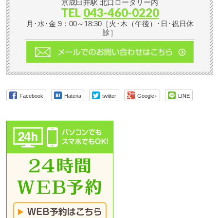
京成臼井駅 北口ロータリー内
TEL
043-460-0220
月･水･金 9：00～18:30［火･木（午後）･日･祝日休
診］
Facebook
Hatena
twitter
Google+
LINE