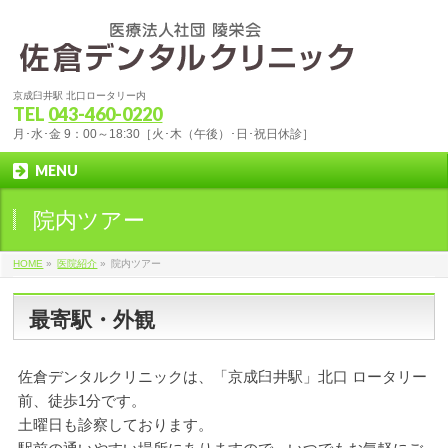
京成臼井駅 北口ロータリー内
TEL
043-460-0220
月･水･金 9：00～18:30［火･木（午後）･日･祝日休診］
MENU
院内ツアー
HOME
»
医院紹介
»
院内ツアー
最寄駅・外観
佐倉デンタルクリニックは、「京成臼井駅」北口 ロータリー
前、徒歩1分です。
土曜日も診察しております。