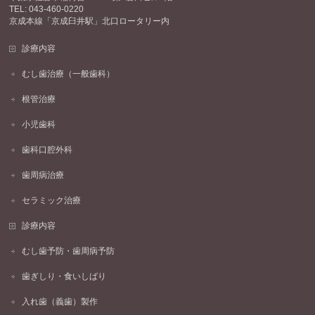
TEL: 043-460-0220
京成本線「京成臼井駅」北口ロータリー内
診療内容
むし歯治療（一般歯科）
根管治療
小児歯科
歯科口腔外科
歯周病治療
セラミック治療
診療内容
むし歯予防・歯周病予防
歯ぎしり・食いしばり
入れ歯（義歯）製作