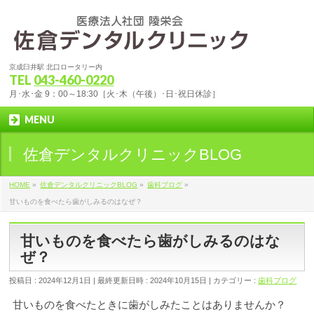
京成臼井駅 北口ロータリー内
TEL
043-460-0220
月･水･金 9：00～18:30［火･木（午後）･日･祝日休診］
MENU
佐倉デンタルクリニックBLOG
HOME
»
佐倉デンタルクリニックBLOG
»
歯科ブログ
»
甘いものを食べたら歯がしみるのはなぜ？
甘いものを食べたら歯がしみるのはな
ぜ？
投稿日 : 2024年12月1日
最終更新日時 : 2024年10月15日
カテゴリー :
歯科ブログ
甘いものを食べたときに歯がしみたことはありませんか？